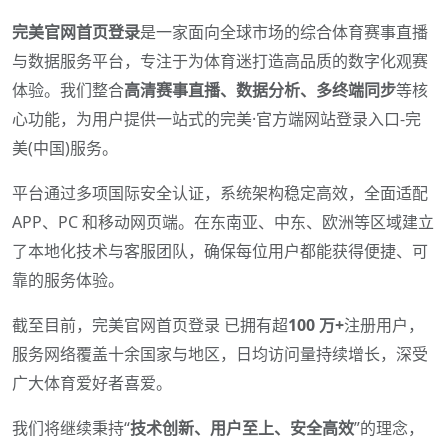
完美官网首页登录
是一家面向全球市场的综合体育赛事直播
与数据服务平台，专注于为体育迷打造高品质的数字化观赛
体验。我们整合
高清赛事直播、数据分析、多终端同步
等核
心功能，为用户提供一站式的完美·官方端网站登录入口-完
美(中国)服务。
平台通过多项国际安全认证，系统架构稳定高效，全面适配
APP、PC 和移动网页端。在东南亚、中东、欧洲等区域建立
了本地化技术与客服团队，确保每位用户都能获得便捷、可
靠的服务体验。
截至目前，完美官网首页登录 已拥有超
100 万+
注册用户，
服务网络覆盖十余国家与地区，日均访问量持续增长，深受
广大体育爱好者喜爱。
我们将继续秉持“
技术创新、用户至上、安全高效
”的理念，