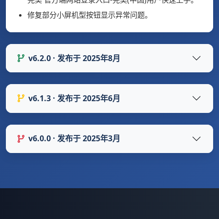
修复部分小屏机型按钮显示异常问题。
v6.2.0 · 发布于 2025年8月
v6.1.3 · 发布于 2025年6月
v6.0.0 · 发布于 2025年3月