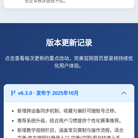
台正常秩序造成干扰。
版本更新记录
点击查看每次更新的重点改动，完美官网首页登录将持续优
化用户体验。
v6.3.0 · 发布于 2025年10月
新增跨设备同步机制，收藏与偏好可随账号迁移。
推荐系统升级，结合用户习惯提供个性化赛事推荐。
新增教学视频栏目，涵盖常见赛制与操作流程，适合
完美·官方端网站登录入口-完美(中国)用户快速上手。