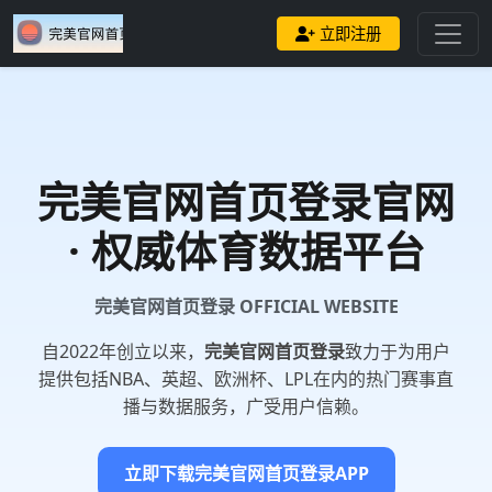
立即注册
完美官网首页登录
官网
· 权威体育数据平台
完美官网首页登录 OFFICIAL WEBSITE
自2022年创立以来，
完美官网首页登录
致力于为用户
提供包括NBA、英超、欧洲杯、LPL在内的热门赛事直
播与数据服务，广受用户信赖。
立即下载完美官网首页登录APP