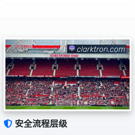
安全流程层级