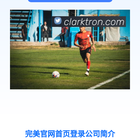
完美官网首页登录公司简介