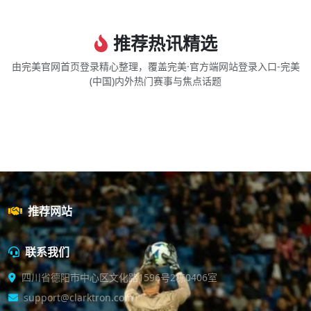
推荐热讯精选
由完美官网首页登录精心整理，覆盖完美·官方端网站登录入口-完美
(中国)内外热门赛事与焦点话题
推荐网站
联系我们
四川省德阳市中心区文化路1596号2栋0406室
support@clarktron.com